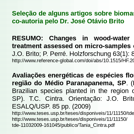
Seleção de alguns artigos sobre bioma
co-autoria pelo Dr. José Otávio Brito
RESUMO: Changes in wood-water r
treatment assessed on micro-samples 
J.O. Brito; P. Perré. Holzforschung 63(1): 
http://www.reference-global.com/doi/abs/10.1515/HF.2
Avaliações energéticas de espécies flo
região do Médio Paranapanema, SP
. 
Brazilian species planted in the region
SP). T.C. Cintra. Orientação: J.O. Bri
ESALQ/USP. 85 pp. (2009)
http://www.teses.usp.br/teses/disponiveis/11/11150/t
http://www.teses.usp.br/teses/disponiveis/11/11150/
tde-11032009-161045/publico/Tania_Cintra.pdf