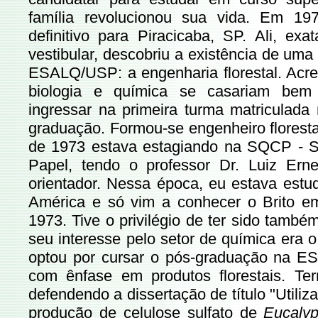
família revolucionou sua vida. Em 19
definitivo para Piracicaba, SP. Ali, ex
vestibular, descobriu a existência de uma
ESALQ/USP: a engenharia florestal. Acre
biologia e química se casariam bem 
ingressar na primeira turma matriculad
graduação. Formou-se engenheiro florest
de 1973 estava estagiando na SQCP - S
Papel, tendo o professor Dr. Luiz Ern
orientador. Nessa época, eu estava est
América e só vim a conhecer o Brito e
1973. Tive o privilégio de ter sido també
seu interesse pelo setor de química era o 
optou por cursar o pós-graduação na ES
com ênfase em produtos florestais. T
defendendo a dissertação de título "Util
produção de celulose sulfato de
Eucaly