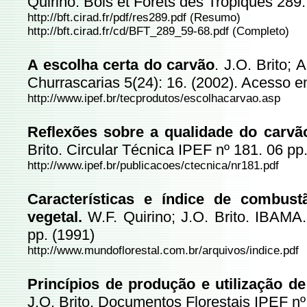
Quirino. Bois et Forêts des Tropiques 289:
http://bft.cirad.fr/pdf/res289.pdf
(Resumo)
http://bft.cirad.fr/cd/BFT_289_59-68.pdf
(Completo)
A escolha
certa do carvão
. J.O. Brito;
Churrascarias 5(24): 16. (2002). Acesso 
http://www.ipef.br/tecprodutos/escolhacarvao.asp
Reflexões sobre a qualidade do carvão
Brito. Circular Técnica IPEF nº 181. 06 pp
http://www.ipef.br/publicacoes/ctecnica/nr181.pdf
Características e índice de combust
vegetal.
W.F. Quirino; J.O. Brito. IBAMA
pp. (1991)
http://www.mundoflorestal.com.br/arquivos/indice.pdf
Princípios de produção e utilização d
J.O. Brito. Documentos Florestais IPEF nº