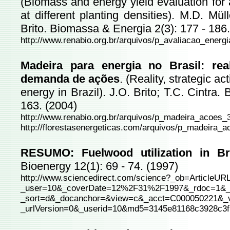
(Biomass and energy yield evaluation for 
at different planting densities). M.D. Mül
Brito. Biomassa & Energia 2(3): 177 - 186.
http://www.renabio.org.br/arquivos/p_avaliacao_energ
Madeira para energia no Brasil: real
demanda de ações
. (Reality, strategic a
energy in Brazil). J.O. Brito; T.C. Cintra
163. (2004)
http://www.renabio.org.br/arquivos/p_madeira_acoes_
http://florestasenergeticas.com/arquivos/p_madeira_
RESUMO: Fuelwood utilization in Br
Bioenergy 12(1): 69 - 74. (1997)
http://www.sciencedirect.com/science?_ob=Articl
_user=10&_coverDate=12%2F31%2F1997&_rdoc=1&_f
_sort=d&_docanchor=&view=c&_acct=C000050221&_
_urlVersion=0&_userid=10&md5=3145e81168c3928c3