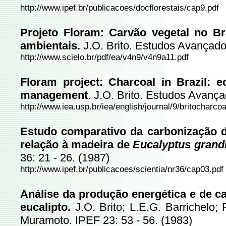
http://www.ipef.br/publicacoes/docflorestais/cap9.pdf
Projeto Floram: Carvão vegetal no Br
ambientais.
J.O. Brito. Estudos Avançados
http://www.scielo.br/pdf/ea/v4n9/v4n9a11.pdf
Floram project: Charcoal in Brazil: 
management
. J.O. Brito. Estudos Avança
http://www.iea.usp.br/iea/english/journal/9/britocharcoa
Estudo comparativo da carbonização d
relação à madeira de
Eucalyptus grandi
36: 21 - 26. (1987)
http://www.ipef.br/publicacoes/scientia/nr36/cap03.pdf
Análise da produção energética e de c
eucalipto.
J.O. Brito; L.E.G. Barrichelo; 
Muramoto. IPEF 23: 53 - 56. (1983)