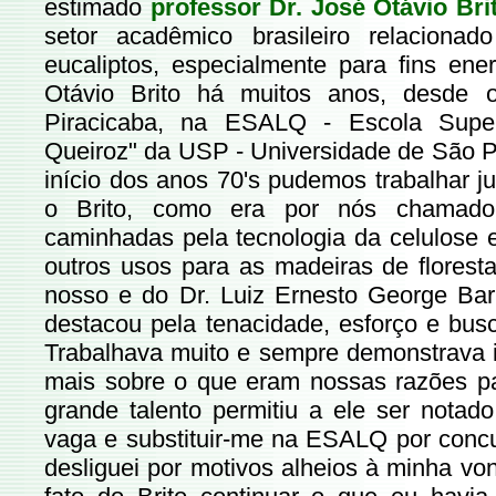
estimado
professor Dr. José Otávio Bri
setor acadêmico brasileiro relacion
eucaliptos, especialmente para fins ene
Otávio Brito há muitos anos, desde o
Piracicaba, na ESALQ - Escola Superi
Queiroz" da USP - Universidade de São P
início dos anos 70's pudemos trabalhar j
o Brito, como era por nós chamado
caminhadas pela tecnologia da celulose 
outros usos para as madeiras de florest
nosso e do Dr. Luiz Ernesto George Barr
destacou pela tenacidade, esforço e bus
Trabalhava muito e sempre demonstrava 
mais sobre o que eram nossas razões p
grande talento permitiu a ele ser notad
vaga e substituir-me na ESALQ por concu
desliguei por motivos alheios à minha von