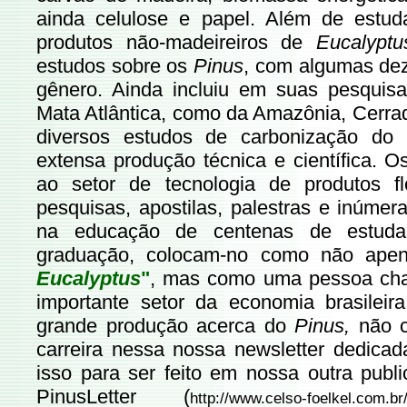
ainda celulose e papel. Além de estud
produtos não-madeireiros de
Eucalyptu
estudos sobre os
Pinus
, com algumas dez
gênero. Ainda incluiu em suas pesquisa
Mata Atlântica, como da Amazônia, Cerra
diversos estudos de carbonização do
extensa produção técnica e científica. 
ao setor de tecnologia de produtos fl
pesquisas, apostilas, palestras e inúme
na educação de centenas de estuda
graduação, colocam-no como não ape
Eucalyptus
"
, mas como uma pessoa cha
importante setor da economia brasile
grande produção acerca do
Pinus,
não 
carreira nessa nossa newsletter dedicad
isso para ser feito em nossa outra publ
PinusLetter (
http://www.celso-foelkel.com.br/