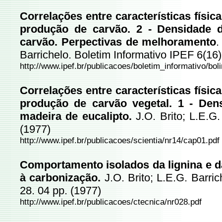
Correlações entre características físic
produção de carvão. 2 - Densidade 
carvão. Perpectivas de melhoramento
.
Barrichelo. Boletim Informativo IPEF 6(16)
http://www.ipef.br/publicacoes/boletim_informativo/boli
Correlações entre características físic
produção de carvão vegetal. 1 - Dens
madeira de eucalipto.
J.O. Brito; L.E.G
(1977)
http://www.ipef.br/publicacoes/scientia/nr14/cap01.pdf
Comportamento isolados da lignina e d
à carbonização.
J.O. Brito; L.E.G. Barric
28. 04 pp. (1977)
http://www.ipef.br/publicacoes/ctecnica/nr028.pdf