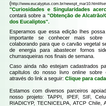
(
http://www.eucalyptus.com.br/newspt_mar10.html#se
"Curiosidades e Singularidades acer
contará sobre a
"Obtenção de Alcatrão/C
dos Eucaliptos".
Esperamos que essa edição lhes possa se
importante se conhecer mais sobre
colaborando para que o carvão vegetal se
de energia para abastecer fornos si
churrasqueiras nos finais de semana.
Caso ainda não estejam cadastrados pa
capítulos do nosso livro online sobre o
através do link a seguir:
Clique para cada
Estamos com diversos parceiros apoiad
nosso projeto: TAPPI, IPEF, SIF, Cel
RIADICYP, TECNICELPA, ATCP Chile, 