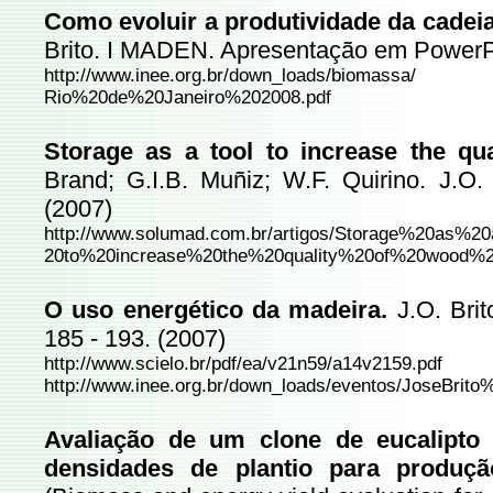
Como evoluir a produtividade da cadeia
Brito. I MADEN. Apresentação em PowerPoi
http://www.inee.org.br/down_loads/biomassa/
Rio%20de%20Janeiro%202008.pdf
Storage as a tool to increase the qua
Brand; G.I.B. Muñiz; W.F. Quirino. J.O
(2007)
http://www.solumad.com.br/artigos/Storage%20as%2
20to%20increase%20the%20quality%20of%20wood%20
O uso energético da madeira.
J.O. Brit
185 - 193. (2007)
http://www.scielo.br/pdf/ea/v21n59/a14v2159.pdf
http://www.inee.org.br/down_loads/eventos/JoseBrit
Avaliação de um clone de eucalipto 
densidades de plantio para produç