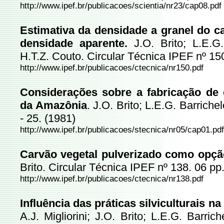
http://www.ipef.br/publicacoes/scientia/nr23/cap08.pdf
Estimativa da densidade a granel do ca
densidade aparente.
J.O. Brito; L.E.G
H.T.Z. Couto. Circular Técnica IPEF nº 15
http://www.ipef.br/publicacoes/ctecnica/nr150.pdf
Considerações sobre a fabricação de 
da Amazônia
. J.O. Brito; L.E.G. Barriche
- 25. (1981)
http://www.ipef.br/publicacoes/stecnica/nr05/cap01.pdf
Carvão vegetal pulverizado como opção
Brito. Circular Técnica IPEF nº 138. 06 pp
http://www.ipef.br/publicacoes/ctecnica/nr138.pdf
Influência das práticas silviculturais n
A.J. Migliorini; J.O. Brito; L.E.G. Barric