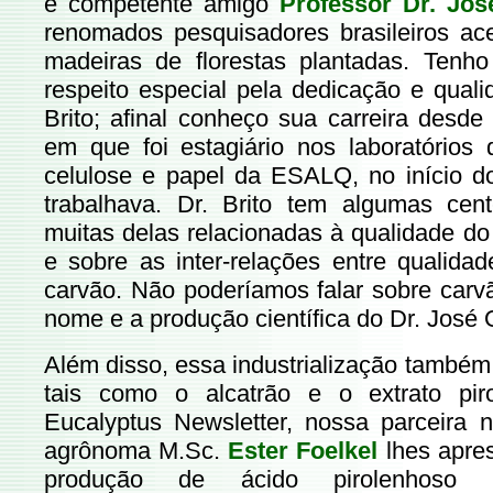
e competente amigo
Professor Dr. Jos
renomados pesquisadores brasileiros ac
madeiras de florestas plantadas. Ten
respeito especial pela dedicação e quali
Brito; afinal conheço sua carreira desd
em que foi estagiário nos laboratório
celulose e papel da ESALQ, no início d
trabalhava. Dr. Brito tem algumas cen
muitas delas relacionadas à qualidade do
e sobre as inter-relações entre qualida
carvão. Não poderíamos falar sobre carvã
nome e a produção científica do Dr. José O
Além disso, essa industrialização também
tais como o alcatrão e o extrato pi
Eucalyptus Newsletter, nossa parceira 
agrônoma M.Sc.
Ester Foelkel
lhes apre
produção de ácido pirolenhoso 