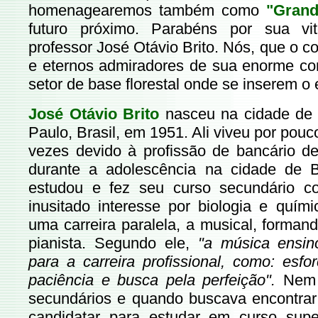
homenagearemos também como
"Grand
futuro próximo. Parabéns por sua vito
professor José Otávio Brito. Nós, que o
e eternos admiradores de sua enorme con
setor de base florestal onde se inserem o 
José Otávio Brito
nasceu na cidade de
Paulo, Brasil, em 1951. Ali viveu por po
vezes devido à profissão de bancário de 
durante a adolescência na cidade de 
estudou e fez seu curso secundário c
inusitado interesse por biologia e qu
uma carreira paralela, a musical, forma
pianista. Segundo ele,
"a música ensino
para a carreira profissional, como: esfo
paciência e busca pela perfeição".
Nem b
secundários e quando buscava encontrar 
candidatar para estudar em curso sup