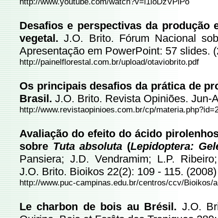
http://www.youtube.com/watch?v=i1ioDzVPlPo
Desafios e perspectivas da produção 
vegetal.
J.O. Brito. Fórum Nacional sob
Apresentação em PowerPoint: 57 slides. 
http://painelflorestal.com.br/upload/otaviobrito.pdf
Os principais desafios da prática de p
Brasil.
J.O. Brito. Revista Opiniões. Jun-
http://www.revistaopinioes.com.br/cp/materia.php?id=
Avaliação do efeito do ácido pirolenho
sobre
Tuta absoluta
(
Lepidoptera: Gel
Pansiera; J.D. Vendramim; L.P. Ribeiro
J.O. Brito. Bioikos 22(2): 109 - 115. (2008)
http://www.puc-campinas.edu.br/centros/ccv/Bioikos/a
Le charbon de bois au Brésil.
J.O. Bri