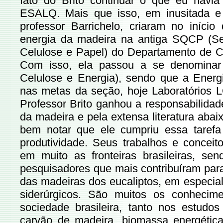
fato do Brito continuar o que eu havi
ESALQ. Mais que isso, em inusitada e p
professor Barrichelo, criaram no iníc
energia da madeira na antiga SQCP (S
Celulose e Papel) do Departamento de C
Com isso, ela passou a se denomina
Celulose e Energia), sendo que a Energ
nas metas da seção, hoje Laboratórios 
Professor Brito ganhou a responsabilidad
da madeira e pela extensa literatura abai
bem notar que ele cumpriu essa taref
produtividade. Seus trabalhos e conceit
em muito as fronteiras brasileiras, s
pesquisadores que mais contribuíram par
das madeiras dos eucaliptos, em especial
siderúrgicos. São muitos os conhecim
sociedade brasileira, tanto nos estudo
carvão de madeira, biomassa energética,