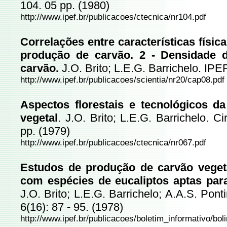
104. 05 pp. (1980)
http://www.ipef.br/publicacoes/ctecnica/nr104.pdf
Correlações entre características físic
produção de carvão. 2 - Densidade 
carvão.
J.O. Brito; L.E.G. Barrichelo. IPE
http://www.ipef.br/publicacoes/scientia/nr20/cap08.pdf
Aspectos florestais e tecnológicos d
vegetal
. J.O. Brito; L.E.G. Barrichelo. C
pp. (1979)
http://www.ipef.br/publicacoes/ctecnica/nr067.pdf
Estudos de produção de carvão vegeta
com espécies de eucaliptos aptas par
J.O. Brito; L.E.G. Barrichelo; A.A.S. Pont
6(16): 87 - 95. (1978)
http://www.ipef.br/publicacoes/boletim_informativo/boli