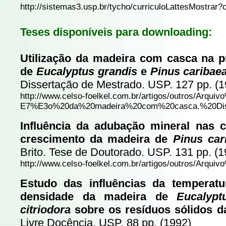
http://sistemas3.usp.br/tycho/curriculoLattesMostra
Teses disponíveis para downloading:
Utilização da madeira com casca na p
de
Eucalyptus grandis
e
Pinus caribae
Dissertação de Mestrado. USP. 127 pp. (1
http://www.celso-foelkel.com.br/artigos/outros/Arqui
E7%E3o%20da%20madeira%20com%20casca.%20Dis
Influência da adubação mineral nas c
crescimento da madeira de
Pinus ca
Brito. Tese de Doutorado. USP. 131 pp. (1
http://www.celso-foelkel.com.br/artigos/outros/Arqu
Estudo das influências da temperatu
densidade da madeira de
Eucalyp
citriodora
sobre os resíduos sólidos da
Livre Docência. USP. 88 pp. (1992)