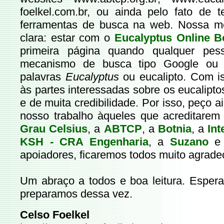
foelkel.com.br
, ou ainda pelo fato de t
ferramentas de busca na web. Nossa me
clara: estar com o
Eucalyptus Online 
primeira página quando qualquer p
mecanismo de busca tipo Google ou B
palavras
Eucalyptus
ou eucalipto. Com i
às partes interessadas sobre os eucalipt
e de muita credibilidade. Por isso, peço a
nosso trabalho àqueles que acreditarem 
Grau Celsius
, a
ABTCP
, a
Botnia
, a
Int
KSH - CRA Engenharia
, a
Suzano
e
apoiadores, ficaremos todos muito agrade
Um abraço a todos e boa leitura. Espe
preparamos dessa vez.
Celso Foelkel