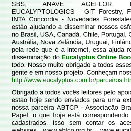
SBS, ANAVE, AGEFLOR, E
EUCALYPTOLOGICS - GIT Forestry, Fore
INTA Concordia - Novedades Forestale
estão ajudando a disseminar nossos esfo
no Brasil, USA, Canadá, Chile, Portugal,
Austrália, Nova Zelândia, Uruguai, Finlând
pela rede que é a internet, essa ajuda 
disseminação do
Eucalyptus Online Boo
todo. Nosso muito obrigado a todos esses
gente e em nosso projeto. Conheçam noss
http://www.eucalyptus.com.br/parceiros.ht
Obrigado a todos vocês leitores pelo apoio
estão hoje sendo enviados para uma exte
nossa parceira ABTCP - Associação Bras
Papel, o que hoje está correspondendo
cadastrados. Isso sem contar os aces
websites
www.abtcp.org.br
;
www.eucal